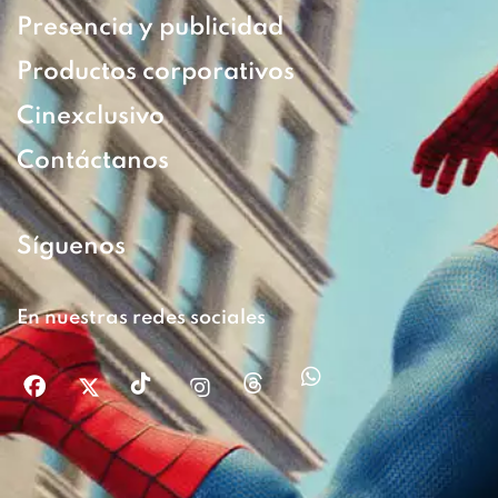
Presencia y publicidad
Productos corporativos
Cinexclusivo
Contáctanos
Síguenos
En nuestras redes sociales