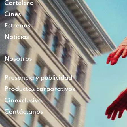
Cartelera
Cines
Estrenos
Noticias
Nosotros
Presencia y publicidad
Productos corporativos
Cinexclusivo
Contáctanos