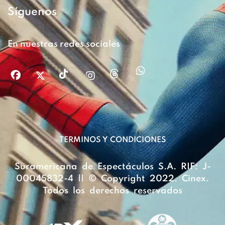
Síguenos
En nuestras redes sociales
TERMINOS Y CONDICIONES
Suramericana de Espectáculos S.A. RIF: J-
00045832-4 || © Copyright 2022. Cinex.
Todos los derechos reservados