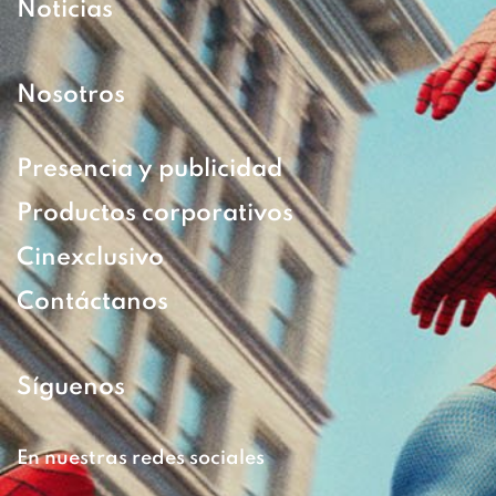
Noticias
Nosotros
Presencia y publicidad
Productos corporativos
Cinexclusivo
Contáctanos
Síguenos
En nuestras redes sociales