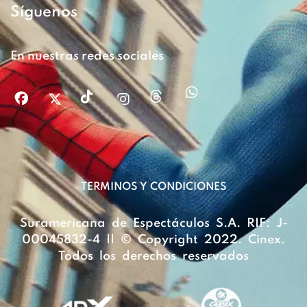
Síguenos
En nuestras redes sociales
TERMINOS Y CONDICIONES
Suramericana de Espectáculos S.A. RIF: J-
00045832-4 || © Copyright 2022. Cinex.
Todos los derechos reservados