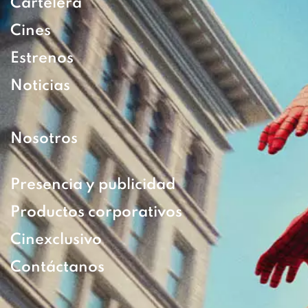
Cartelera
Cines
Estrenos
Noticias
Nosotros
Presencia y publicidad
Productos corporativos
Cinexclusivo
Contáctanos