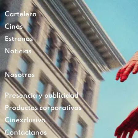
Cartelera
Cines
Estrenos
Noticias
Nosotros
Presencia y publicidad
Productos corporativos
Cinexclusivo
Contáctanos