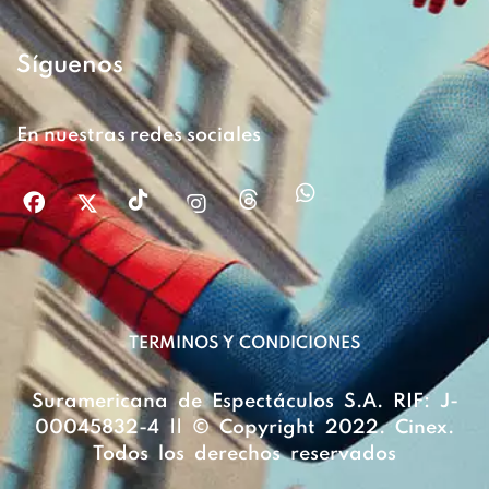
Síguenos
En nuestras redes sociales
TERMINOS Y CONDICIONES
Suramericana de Espectáculos S.A. RIF: J-
00045832-4 || © Copyright 2022. Cinex.
Todos los derechos reservados