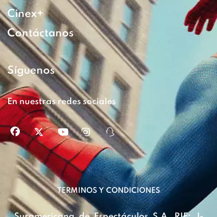
Cinex+
Contáctanos
Síguenos
En nuestras redes sociales
TERMINOS Y CONDICIONES
Suramericana de Espectáculos S.A. RIF: J-