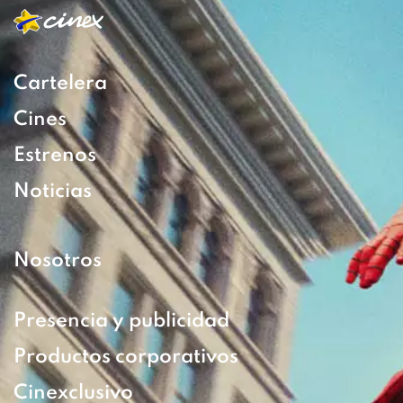
Cartelera
Cines
Estrenos
Noticias
Nosotros
Presencia y publicidad
Productos corporativos
Cinexclusivo