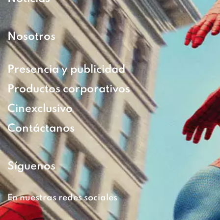
Nosotros
Presencia y publicidad
Productos corporativos
Cinexclusivo
Contáctanos
Síguenos
En nuestras redes sociales