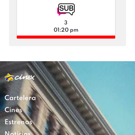
3
01:20 pm
Cartelera
Cines
Estrenos
Noticias