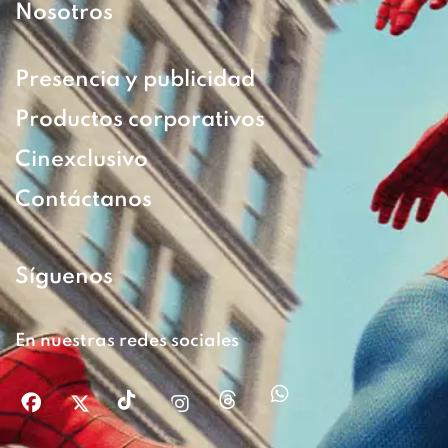
Nosotros
Presencia y publicidad
Productos corporativos
Cinexclusivo
Contáctanos
Síguenos
En nuestras redes sociales