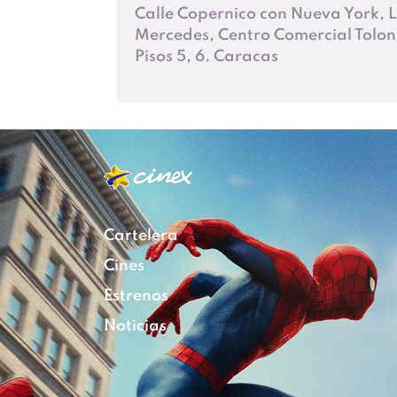
Calle Copernico con Nueva York, 
Mercedes, Centro Comercial Tolon
Pisos 5, 6. Caracas
Cartelera
Cines
Estrenos
Noticias