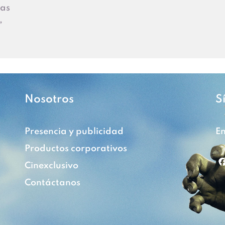
Las
,
Nosotros
S
Presencia y publicidad
En
Productos corporativos
Cinexclusivo
Contáctanos