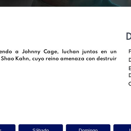
D
yendo a Johnny Cage, luchan juntos en un
o Shao Kahn, cuyo reino amenaza con destruir
D
s
Sábado
Domingo