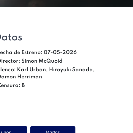
atos
Fecha de Estreno:
07-05-2026
irector:
Simon McQuoid
Elenco:
Karl Urban, Hiroyuki Sanada,
Damon Herriman
Censura:
B
Lunes
Martes