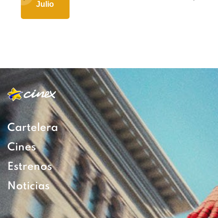
Julio
Cartelera
Cines
Estrenos
Noticias