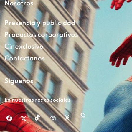
Nosotros
Presencia y publicidad
Productos corporativos
Cinexclusivo
Contáctanos
Síguenos
En nuestras redes sociales