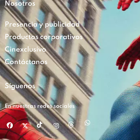
Nosotros
Presencia y publicidad
Productos corporativos
Cinexclusivo
Contáctanos
Síguenos
En nuestras redes sociales