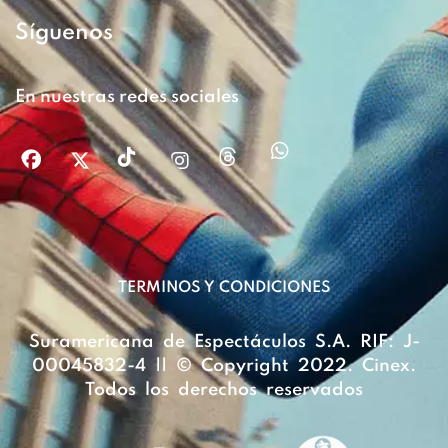
Síguenos
En nuestras redes sociales
TERMINOS Y CONDICIONES
Suramericana de Espectáculos S.A. RIF: J-
00045832-4 || © Copyright 2022. Cinex.
Todos los derechos reservados