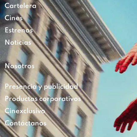
Cartelera
Cines
Estrenos
Noticias
Nosotros
Presencia y publicidad
Productos corporativos
Cinexclusivo
Contáctanos