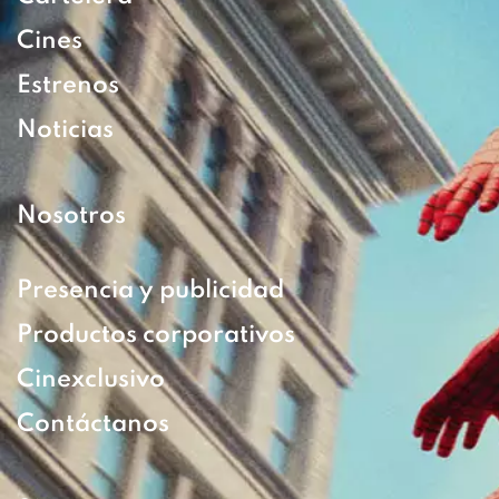
Cines
Estrenos
Noticias
Nosotros
Presencia y publicidad
Productos corporativos
Cinexclusivo
Contáctanos