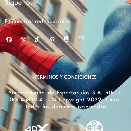
Síguenos
En nuestras redes sociales
TERMINOS Y CONDICIONES
Suramericana de Espectáculos S.A. RIF: J-
00045832-4 || © Copyright 2022. Cinex.
Todos los derechos reservados