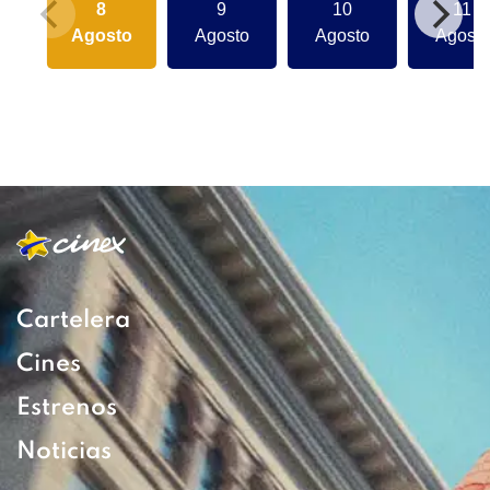
8
9
10
11
Agosto
Agosto
Agosto
Agosto
Cartelera
Cines
Estrenos
Noticias