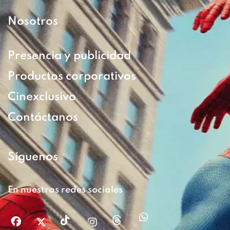
Nosotros
Presencia y publicidad
Productos corporativos
Cinexclusivo
Contáctanos
Síguenos
En nuestras redes sociales