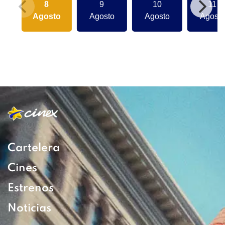
8
9
10
11
Agosto
Agosto
Agosto
Agosto
Cartelera
Cines
Estrenos
Noticias