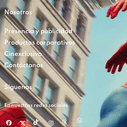
Nosotros
Presencia y publicidad
Productos corporativos
Cinexclusivo
Contáctanos
Síguenos
En nuestras redes sociales