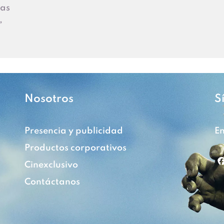
Las
,
Nosotros
S
Presencia y publicidad
En
Productos corporativos
Cinexclusivo
Contáctanos