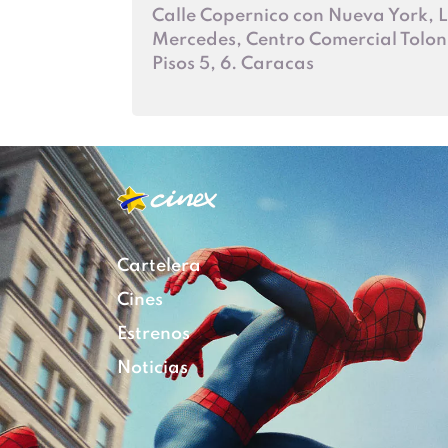
Calle Copernico con Nueva York, 
Mercedes, Centro Comercial Tolon
Pisos 5, 6. Caracas
Cartelera
Cines
Estrenos
Noticias